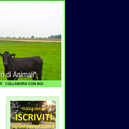
Casino Online Nuovi
I
COLLABORA CON NOI