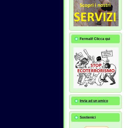
Fermali! Clicca qui
Invia ad un amico
Sostienici