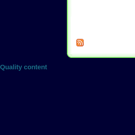
Quality content