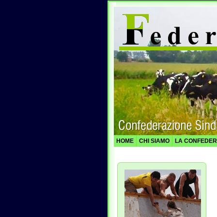
Casinos Not On Gams
HOME
CHI SIAMO
LA CONFEDER