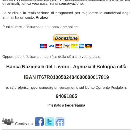
gli animali, l'unica vera garanzia di conservazione.
Lo studio e la realizzazione di programmi per migliorare le condizioni degli
Aiutaci
animali ha un costo.
Puoi aiutarci effettuando una donazione online:
Oppure puoi effettuare un bonifico della cifra che vuoi presso:
Banca Nazionale del Lavoro - Agenzia 4 Bologna città
IBAN IT67R0100502404000000017819
o, se preferisci, puoi eseguire un versamento sul Conto Corrente Postale n.
94091865
intestato a
FederFauna