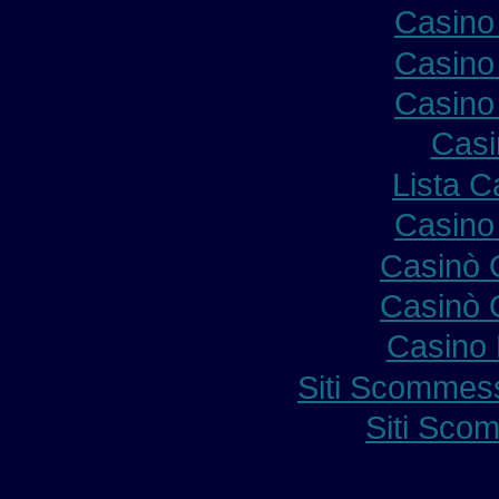
Casino 
Casino 
Casino 
Cas
Lista 
Casino 
Casinò 
Casinò 
Casino 
Siti Scommess
Siti Sc