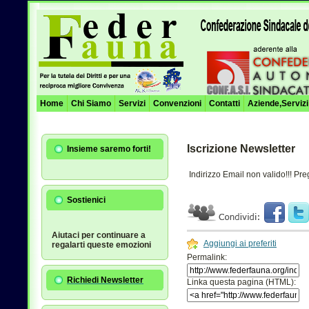
Casinos Not On Gamstop
Nuovi Casino
Siti Sco
Home
Chi Siamo
Servizi
Convenzioni
Contatti
Aziende,Servizi
Iscrizione Newsletter
Insieme saremo forti!
Indirizzo Email non valido!!! Pre
Sostienici
Aiutaci per continuare a
Aggiungi ai preferiti
regalarti queste emozioni
Permalink:
Richiedi Newsletter
Linka questa pagina (HTML):