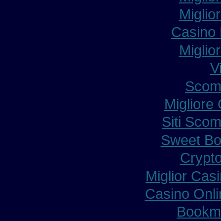
Miglio
Casino 
Miglio
V
Scom
Migliore
Siti Sc
Sweet Bo
Crypto
Miglior Cas
Casino Onl
Bookm