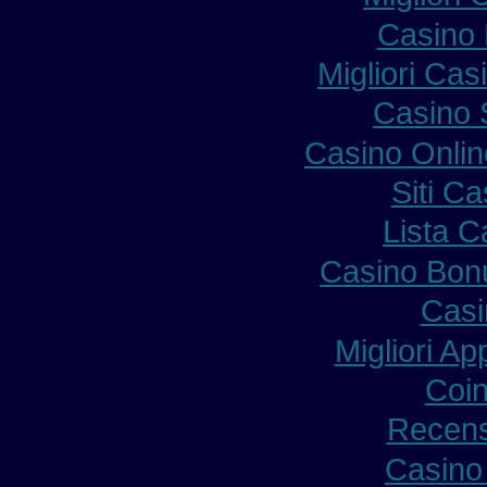
Casino 
Migliori Ca
Casino 
Casino Onlin
Siti C
Lista 
Casino Bon
Cas
Migliori A
Coi
Recens
Casino 