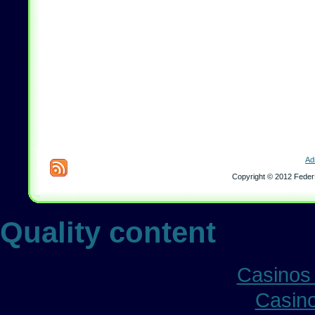
Ad
Copyright © 2012 FederFau
Quality content
Casinos
Casino