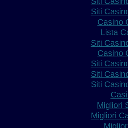
Siti Casi
Siti Casi
Casino 
Lista 
Siti Casi
Casino 
Siti Casi
Siti Casi
Siti Casi
Cas
Migliori 
Migliori C
Miglio