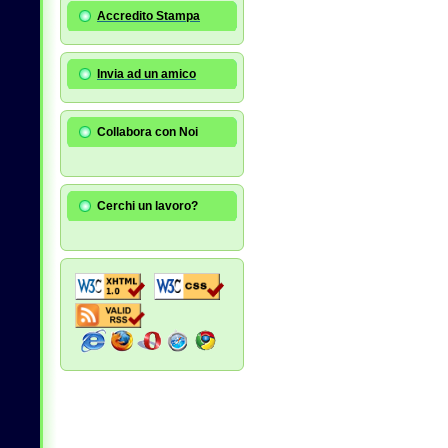
Accredito Stampa
Invia ad un amico
Collabora con Noi
Cerchi un lavoro?