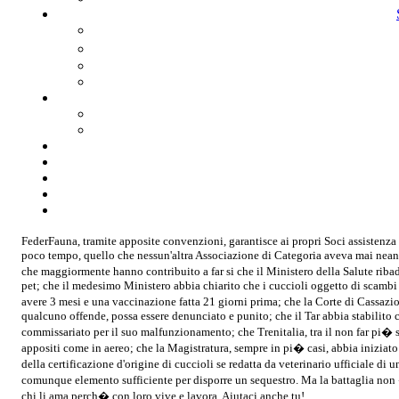
FederFauna, tramite apposite convenzioni, garantisce ai propri Soci assistenza s
poco tempo, quello che nessun'altra Associazione di Categoria aveva mai neanch
che maggiormente hanno contribuito a far si che il Ministero della Salute ribad
pet; che il medesimo Ministero abbia chiarito che i cuccioli oggetto di scambi
avere 3 mesi e una vaccinazione fatta 21 giorni prima; che la Corte di Cassazio
qualcuno offende, possa essere denunciato e punito; che il Tar abbia stabilito 
commissariato per il suo malfunzionamento; che Trenitalia, tra il non far pi� sal
appositi come in aereo; che la Magistratura, sempre in pi� casi, abbia iniziato
della certificazione d'origine di cuccioli se redatta da veterinario ufficiale di u
comunque elemento sufficiente per disporre un sequestro. Ma la battaglia non �
chi li ama perch� con loro vive e lavora. Aiutaci anche tu!