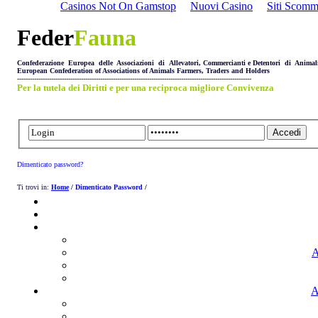
Casinos Not On Gamstop
Nuovi Casino
Siti Scom
Feder
Fauna
Confederazione Europea delle Associazioni di Allevatori, Commercianti e Detentori di Animal
European Confederation of Associations of Animals Farmers, Traders and Holders
--------------------------------------------------------------------------------------------------------------
Per la tutela dei Diritti e per una reciproca migliore Convivenza
Dimenticato password?
Ti trovi in:
Home
/
Dimenticato Password
/
A
A