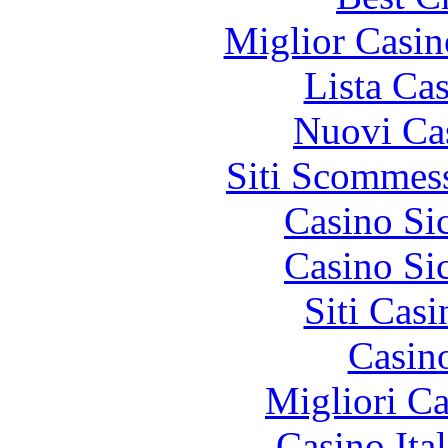
Miglior Casi
Lista Ca
Nuovi Ca
Siti Scommes
Casino S
Casino S
Siti Ca
Casin
Migliori 
Casino It