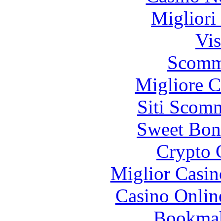
Migliori
Vis
Scomm
Migliore 
Siti Scom
Sweet Bon
Crypto 
Miglior Casi
Casino Onlin
Bookma