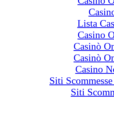
Casino O
Casin
Lista Ca
Casino O
Casinò O
Casinò O
Casino N
Siti Scommesse
Siti Scom