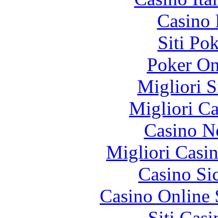
Casino 
Siti Po
Poker On
Migliori S
Migliori 
Casino N
Migliori Casi
Casino S
Casino Online
Siti Ca