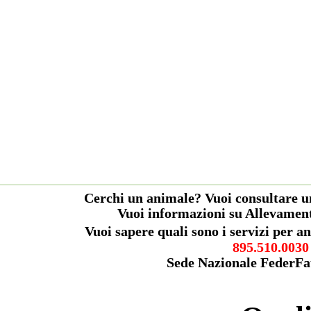
Cerchi un animale? Vuoi consultare u
Vuoi informazioni su Allevament
Vuoi sapere quali sono i servizi pe
895.510.0030
Sede Nazionale FederFau