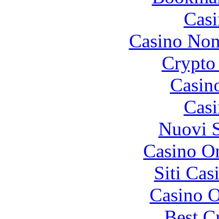
Casi
Casino Non
Crypto 
Casin
Casi
Nuovi S
Casino On
Siti Ca
Casino O
Best C