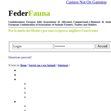
Casinos Not On Gamstop
Feder
Fauna
Confederazione Europea delle Associazioni di Allevatori, Commercianti e Detentori di Anim
European Confederation of Associations of Animals Farmers, Traders and Holders
--------------------------------------------------------------------------------------------------------------
Per la tutela dei Diritti e per una reciproca migliore Convivenza
Dimenticato password?
Ti trovi in:
Home
/
Servizi con e per Animali
/
Veterinari
/