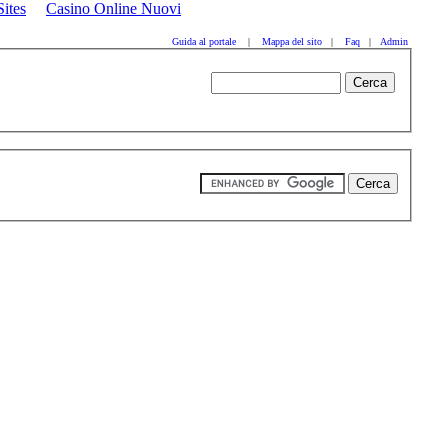
ites
Casino Online Nuovi
Guida al portale
|
Mappa del sito
|
Faq
|
Admin
bbb