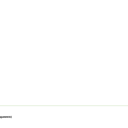
pagamento)