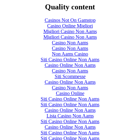
Quality content
Casinos Not On Gamstop
Casino Online Migliori
Migliori Casino Non Aams
Migliori Casino Non Aams
Casino Non Aams
Casino Non Aams
Non Aams Casino
Siti Casino Online Non Aams
Casino Online Non Aams
Casino Non Aams
Siti Scommesse
Casino Online Non Aams
Casino Non Aams
Casino Online
Siti Casino Online Non Aams
Siti Casino Online Non Aams
Casino Online Non Aams
Lista Casino Non Aams
Siti Casino Online Non Aams
Casino Online Non Aams
Siti Casino Online Non Aams
Siti Casino Online Non Aams