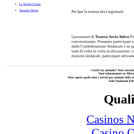
La Tessera Centax
Tesserati Online
Per fare la tessera devi registrarti
I possessori di
Tessera Socio Attivo
Fed
convenzionato. Potranno partecipare al 
dalla Confederazione Sindacale e su qu
temi di volta in volta in discussione; co
riunioni sindacali; partecipare attivam
Cerchi un animale? Vuoi consulta
Vuoi informazioni su Alleva
Vuoi sapere quali sono i servizi per animali de
Sede Nazionale Fed
Quali
Casinos 
Casino O