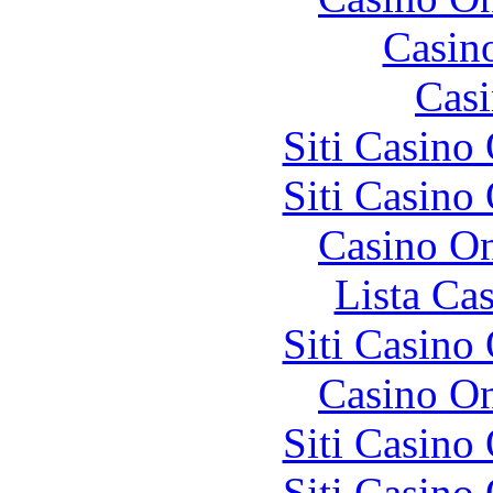
Casin
Casi
Siti Casino
Siti Casino
Casino O
Lista Ca
Siti Casino
Casino O
Siti Casino
Siti Casino