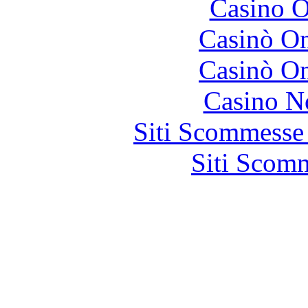
Casino O
Casinò O
Casinò O
Casino N
Siti Scommesse
Siti Scom