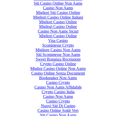
Siti Casino Online Non Aams
Casino Non Aams
Migliori Siti Casino Online
Migliori Casino Online Italiani
Migliori Casino Online
Migliori Casino Online
Casino Non Aams Sicuri
Migliori Casino Online
Visa Casino
Scommesse Crypto
Migliore Casino Non Aams
Siti Scommesse Non Aams
Sweet Bonanza Recensioni
Crypto Casino Online
Miglior Casino Online Non Aams
Casino Online Senza Documenti
Bookmaker Non Aams
Casino Crypto
Casino Non Aams Affidabile
Crypto Casino Italia
Casino Non Aams
Casino Crypto
Nuovi Siti Di Casino
Casino Online Soldi Veri
Siti Casino Non Aams