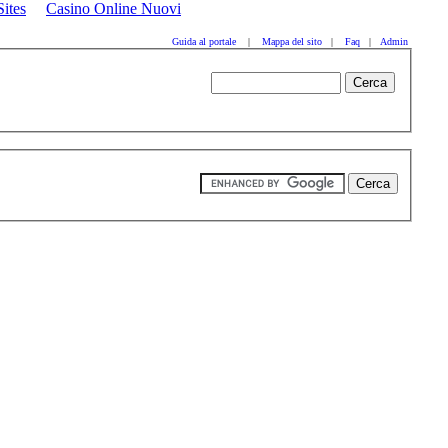
ites
Casino Online Nuovi
Guida al portale
|
Mappa del sito
|
Faq
|
Admin
bbb