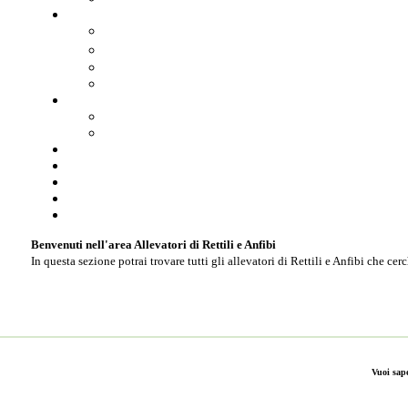
Benvenuti nell'area Allevatori di Rettili e Anfibi
In questa sezione potrai trovare tutti gli allevatori di Rettili e Anfibi che cer
Vuoi sap