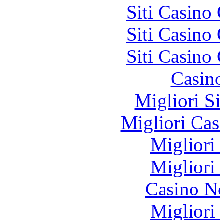
Siti Casino
Siti Casino
Siti Casino
Casin
Migliori S
Migliori Cas
Migliori
Migliori
Casino N
Migliori