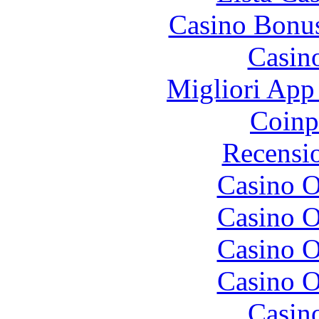
Casino Bonu
Casin
Migliori App
Coinp
Recensi
Casino O
Casino O
Casino O
Casino O
Casin