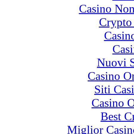
Casino Non
Crypto 
Casin
Casi
Nuovi S
Casino On
Siti Ca
Casino O
Best C
Miglior Casi