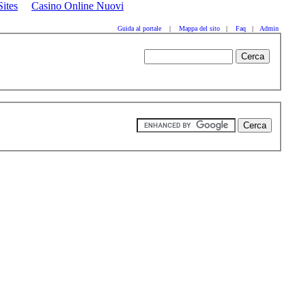
ites
Casino Online Nuovi
Guida al portale
|
Mappa del sito
|
Faq
|
Admin
bbb