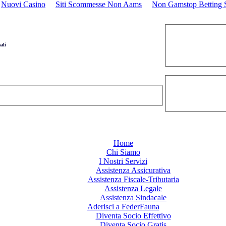
Nuovi Casino
Siti Scommesse Non Aams
Non Gamstop Betting S
ali
Home
Chi Siamo
I Nostri Servizi
Assistenza Assicurativa
Assistenza Fiscale-Tributaria
Assistenza Legale
Assistenza Sindacale
Aderisci a FederFauna
Diventa Socio Effettivo
Diventa Socio Gratis