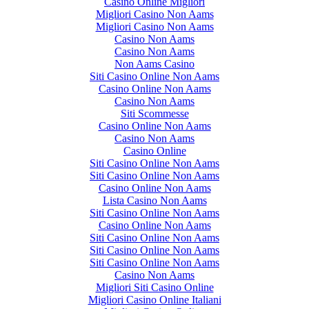
Casino Online Migliori
ate facendo di positivo per la caccia, siamo a sottoporre alla Sua attenzi
Migliori Casino Non Aams
lutare insieme iniziative o percorsi comuni da intraprendere a favore del
Migliori Casino Non Aams
Casino Non Aams
Casino Non Aams
questa nostra proposta possa da Lei essere valutata con attenzione.
Non Aams Casino
Siti Casino Online Non Aams
nsi della nostra pi� profonda stima.
Casino Online Non Aams
Casino Non Aams
Siti Scommesse
Casino Online Non Aams
Casino Non Aams
da parte di www.bighunter.it di schierarsi con l'una o con l'altra asso
Casino Online
l bene comune, nella convinzione che per uscire dai problemi in cui si dib
Siti Casino Online Non Aams
 tutte le forze che hanno a cuore questa nostra grande passione, per smus
Siti Casino Online Non Aams
li e auspicabili convergenze, individuare obiettivi comuni.
Casino Online Non Aams
Lista Casino Non Aams
nteressi partigiani, convenienze politiche ed elettorali, di questa volont
Siti Casino Online Non Aams
se generale, qualcuno abbia voluto strumentalizzare questa disponibilita'
Casino Online Non Aams
Siti Casino Online Non Aams
getta con forza ogni coinvolgimento di parte, confermando la sua dispon
Siti Casino Online Non Aams
 ed esclusivo interesse della caccia, con tutti coloro che vorranno abba
Siti Casino Online Non Aams
sare i toni, ricercare i punti di convergenza, ridurre al minimo le polemi
Casino Non Aams
Migliori Siti Casino Online
e troppo prezioso per essere usato come strumento di lotta politica da c
Migliori Casino Online Italiani
eressi sono chiaramente altrove.