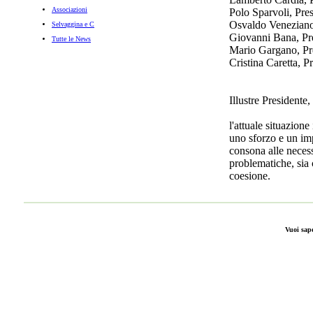
Associazioni
Polo Sparvoli, Pre
Osvaldo Veneziano,
Selvaggina e C
Giovanni Bana, Pr
Tutte le News
Mario Gargano, Pre
Cristina Caretta, P
Illustre Presidente,
l'attuale situazione
uno sforzo e un imp
consona alle necess
problematiche, sia
coesione.
Per questo, anche B
passo per contribui
portino a vivere la
Vuoi sap
valorizzare tutte ci
Le varie iniziative
dando buoni frutti 
importante che aus
A tale proposito, n