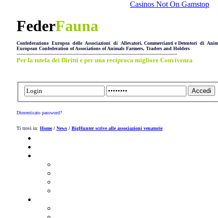
Casinos Not On Gamstop
Feder
Fauna
Confederazione Europea delle Associazioni di Allevatori, Commercianti e Detentori di Anim
European Confederation of Associations of Animals Farmers, Traders and Holders
--------------------------------------------------------------------------------------------------------------
Per la tutela dei Diritti e per una reciproca migliore Convivenza
Dimenticato password?
Ti trovi in:
Home
/
News
/
BigHunter scrive alle associazioni venatorie