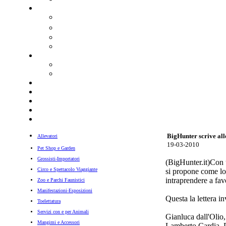
BigHunter scrive alle
Allevatori
19-03-2010
Pet Shop e Garden
Grossisti-Importatori
(BigHunter.it)Con u
Circo e Spettacolo Viaggiante
si propone come lor
intraprendere a fa
Zoo e Parchi Faunistici
Manifestazioni-Esposizioni
Questa la lettera in
Toelettatura
Servizi con e per Animali
Gianluca dall'Olio,
Mangimi e Accessori
Lamberto Cardia, P