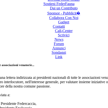
Sostieni FederFauna
Dai un Contributo
Sponsor - Pubblicit�
Collabora Con Noi
Gadget
Contatti
Call-Center
Scrivici
News
Forum
Annunci
Sondaggi
Link
 associazioni venatorie...
na lettera indirizzata ai presidenti nazionali di tutte le associazioni ve
o interlocutore, nell'interesse generale, per valutare insieme iniziative
vore della nostra comune passione.
viata a:
 Presidente Federcaccia,
residente Enalcaccia,