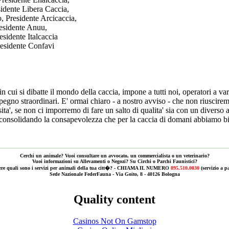
sidente Libera Caccia,
 Presidente Arcicaccia,
esidente Anuu,
sidente Italcaccia
residente Confavi
 in cui si dibatte il mondo della caccia, impone a tutti noi, operatori a vari
egno straordinari. E' ormai chiaro - a nostro avviso - che non riuscire
ita', se non ci imporremo di fare un salto di qualita' sia con un diverso 
 consolidando la consapevolezza che per la caccia di domani abbiamo 
ig Hunter si sta adoperando da tempo. Il portale, www.bighunter.it, e' s
re a dare un'informazione diffusa e nel contempo a fornire elementi e st
Cerchi un animale? Vuoi consultare un avvocato, un commercialista o un veterinario?
Vuoi informazioni su Allevamenti o Negozi? Su Circhi o Parchi Faunistici?
 caccia come passione ma anche come stile di vita. Su questa linea, ci 
ere quali sono i servizi per animali della tua citt�? - CHIAMA IL NUMERO
895.510.0030
(servizio a 
Sede Nazionale FederFauna - Via Goito, 8 - 40126 Bologna
� che e' utile a far conoscere gli aspetti, i piu' positivi, di cui e' permeata
 che abbiamo intrapreso, fra cui la promozione dell'universo venatorio fe
soprattutto a livelli d'immagine, e la valorizzazione dei giovani, sono p
Quality content
pichiamo possa essere ampiamente condiviso.
Casinos Not On Gamstop
el mentre vogliamo eprimere i nostri apprezzamenti per tutto cio' che Lei