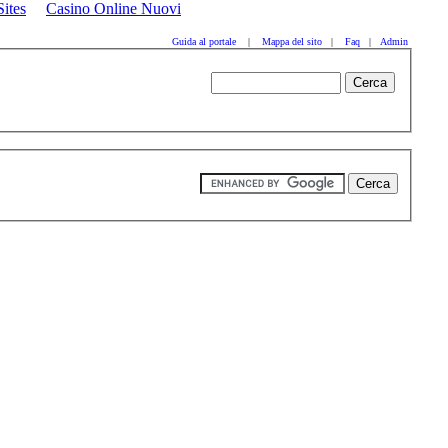
ites
Casino Online Nuovi
Guida al portale
|
Mappa del sito
|
Faq
|
Admin
bbb