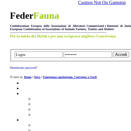
Casinos Not On Gamstop
Feder
Fauna
Confederazione Europea delle Associazioni di Allevatori, Commercianti e Detentori di Anim
European Confederation of Associations of Animals Farmers, Traders and Holders
--------------------------------------------------------------------------------------------------------------
Per la tutela dei Diritti e per una reciproca migliore Convivenza
Dimenticato password?
Ti trovi in:
Home
/
News
/
Emergenza randagismo. Convegno a Scicli