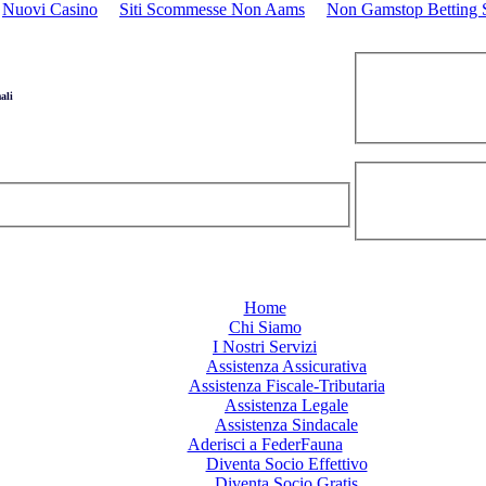
Nuovi Casino
Siti Scommesse Non Aams
Non Gamstop Betting S
ali
Home
Chi Siamo
I Nostri Servizi
Assistenza Assicurativa
Assistenza Fiscale-Tributaria
Assistenza Legale
Assistenza Sindacale
Aderisci a FederFauna
Diventa Socio Effettivo
Diventa Socio Gratis