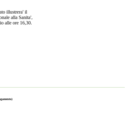
o illustrera' il
nale alla Sanita',
o alle ore 16,30.
pagamento)