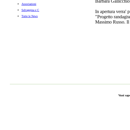
Barbara Gallicchio,
Associazioni
Selvaggina e C
In apertura verra' p
"Progetto randagism
Tutte le News
Massimo Russo. Il 
Vuoi sap