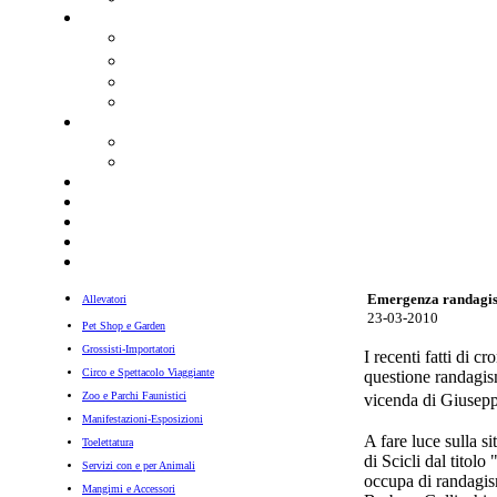
Emergenza randagism
Allevatori
23-03-2010
Pet Shop e Garden
Grossisti-Importatori
I recenti fatti di c
Circo e Spettacolo Viaggiante
questione randagism
Zoo e Parchi Faunistici
vicenda di Giuseppe
Manifestazioni-Esposizioni
A fare luce sulla s
Toelettatura
di Scicli dal titol
Servizi con e per Animali
occupa di randagism
Mangimi e Accessori