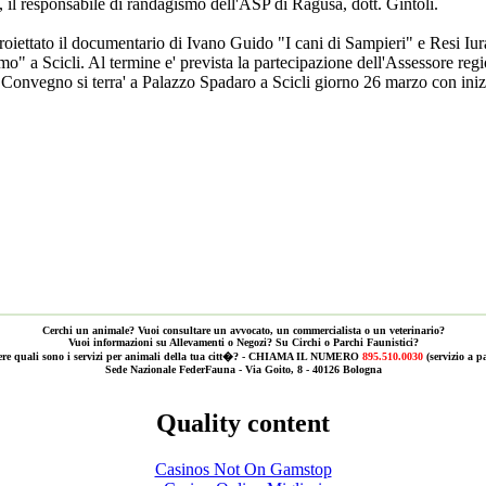
 il responsabile di randagismo dell'ASP di Ragusa, dott. Gintoli.
roiettato il documentario di Ivano Guido "I cani di Sampieri" e Resi Iurat
o" a Scicli. Al termine e' prevista la partecipazione dell'Assessore regio
Convegno si terra' a Palazzo Spadaro a Scicli giorno 26 marzo con inizi
Cerchi un animale? Vuoi consultare un avvocato, un commercialista o un veterinario?
Vuoi informazioni su Allevamenti o Negozi? Su Circhi o Parchi Faunistici?
ere quali sono i servizi per animali della tua citt�? - CHIAMA IL NUMERO
895.510.0030
(servizio a 
Sede Nazionale FederFauna - Via Goito, 8 - 40126 Bologna
Quality content
Casinos Not On Gamstop