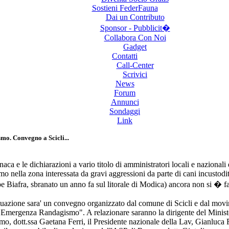
Sostieni FederFauna
Dai un Contributo
Sponsor - Pubblicit�
Collabora Con Noi
Gadget
Contatti
Call-Center
Scrivici
News
Forum
Annunci
Sondaggi
Link
o. Convegno a Scicli...
ronaca e le dichiarazioni a vario titolo di amministratori locali e nazional
o nella zona interessata da gravi aggressioni da parte di cani incustoditi
 Biafra, sbranato un anno fa sul litorale di Modica) ancora non si � f
ituazione sara' un convegno organizzato dal comune di Scicli e dal mov
o "Emergenza Randagismo". A relazionare saranno la dirigente del Ministe
o, dott.ssa Gaetana Ferri, il Presidente nazionale della Lav, Gianluca Fe