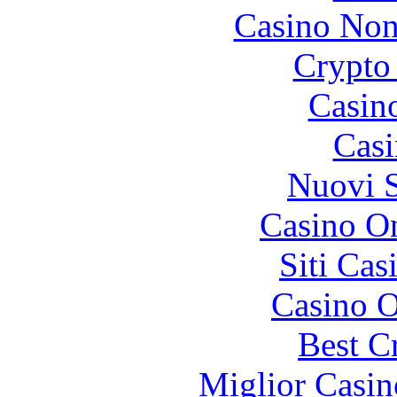
Casino Non
dei numeri fruttera
Crypto 
circo senza animali
maltrattamento di an
Casin
lasciato permanentem
Casi
essere una statua di 
Nuovi S
gravi dunque quelle d
obbligo di replicare
Casino On
specificatamente in b
Siti Ca
dura. "Federfauna in
Casino O
estrapolati da comun
Best C
relazione alle nostr
bravi siano questi an
Miglior Casi