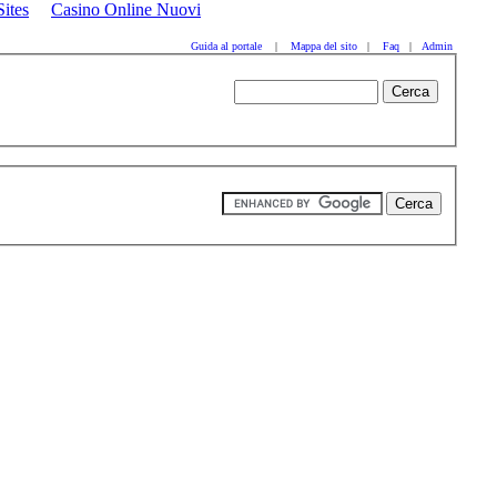
ites
Casino Online Nuovi
Guida al portale
|
Mappa del sito
|
Faq
|
Admin
bbb