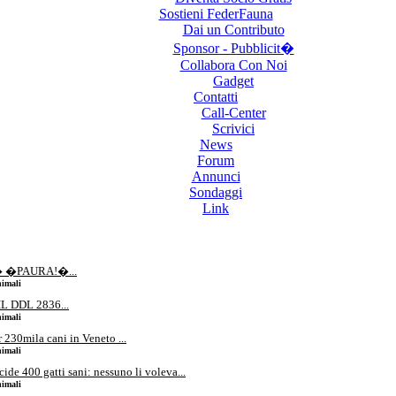
Sostieni FederFauna
Dai un Contributo
Sponsor - Pubblicit�
Collabora Con Noi
Gadget
Contatti
Call-Center
Scrivici
News
Forum
Annunci
Sondaggi
Link
 � �PAURA!�...
nimali
 DDL 2836...
nimali
230mila cani in Veneto ...
nimali
ide 400 gatti sani: nessuno li voleva...
nimali