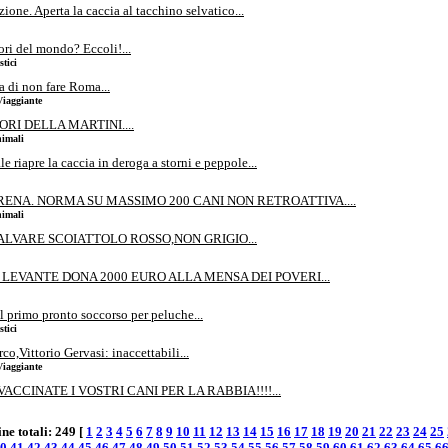
ione. Aperta la caccia al tacchino selvatico...
ri del mondo? Eccoli!...
tici
a di non fare Roma...
Viaggiante
ORI DELLA MARTINI....
nimali
e riapre la caccia in deroga a storni e peppole...
FRENA. NORMA SU MASSIMO 200 CANI NON RETROATTIVA....
nimali
LVARE SCOIATTOLO ROSSO,NON GRIGIO...
LEVANTE DONA 2000 EURO ALLA MENSA DEI POVERI...
l primo pronto soccorso per peluche...
tici
co,Vittorio Gervasi: inaccettabili...
Viaggiante
ACCINATE I VOSTRI CANI PER LA RABBIA!!!!...
ne totali: 249 [
1
2
3
4
5
6
7
8
9
10
11
12
13
14
15
16
17
18
19
20
21
22
23
24
25
0
41
42
43
44
45
46
47
48
49
50
51
52
53
54
55
56
57
58
59
60
61
62
63
64
65
6