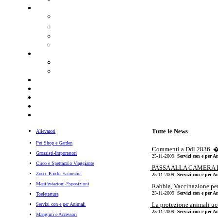
Tutte le News
Allevatori
Pet Shop e Garden
Commenti a Ddl 2836.
Grossisti-Importatori
25-11-2009
Servizi con e per A
Circo e Spettacolo Viaggiante
PASSA ALLA CAMERA IL
Zoo e Parchi Faunistici
25-11-2009
Servizi con e per A
Manifestazioni-Esposizioni
Rabbia, Vaccinazione per 
25-11-2009
Servizi con e per A
Toelettatura
La protezione animali ucc
Servizi con e per Animali
25-11-2009
Servizi con e per A
Mangimi e Accessori