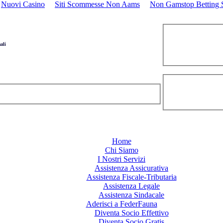
Nuovi Casino
Siti Scommesse Non Aams
Non Gamstop Betting S
ali
Home
Chi Siamo
I Nostri Servizi
Assistenza Assicurativa
Assistenza Fiscale-Tributaria
Assistenza Legale
Assistenza Sindacale
Aderisci a FederFauna
Diventa Socio Effettivo
Diventa Socio Gratis