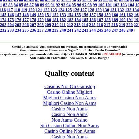
1
82
83
84
85
86
87
88
89
90
91
92
93
94
95
96
97
98
99
100
101
102
103
104
1
116
117
118
119
120
121
122
123
124
125
126
127
128
129
130
131
132
133
134
145
146
147
148
149
150
151
152
153
154
155
156
157
158
159
160
161
162
16
174
175
176
177
178
179
180
181
182
183
184
185
186
187
188
189
190
191
19
203
204
205
206
207
208
209
210
211
212
213
214
215
216
217
218
219
220
22
232
233
234
235
236
237
238
239
240
241
242
243
244
245
246
247
248
249
]
Cerchi un animale? Vuoi consultare un avvocato, un commercialista o un veterinario?
Vuoi informazioni su Allevamenti o Negozi? Su Circhi o Parchi Faunistici?
ere quali sono i servizi per animali della tua citt�? - CHIAMA IL NUMERO
895.510.0030
(servizio a 
Sede Nazionale FederFauna - Via Goito, 8 - 40126 Bologna
Quality content
Casinos Not On Gamstop
Casino Online Migliori
Migliori Casino Non Aams
Migliori Casino Non Aams
Casino Non Aams
Casino Non Aams
Non Aams Casino
Siti Casino Online Non Aams
Casino Online Non Aams
Casino Non Aams