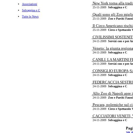
New York torna alla tradiz
Associazioni
25-11-2009
Selvaggina e C
Selvaggina e C
Quali sono gli Zoo miglio
Tutte le News
25-11-2009
Zoo e Parchi Faunis
Il Circo Americano rischi
25-11-2009
Circo e Spettacolo 
CIVILISSIMI SOSTENIT
24-11-2009
Servizi con e per A
Veneto: la giunta regional
24-11-2009
Selvaggina e C
CANILI. LA MARTINI 
24-11-2009
Servizi con e per A
CONSIGLIO EUROPA;SA
24-11-2009
Selvaggina e C
FEDERCACCIA SESTRI 
24-11-2009
Selvaggina e C
Allo Zoo di Napoli apre i
24-11-2009
Zoo e Parchi Faunis
Pescara, polemiche sul cir
24-11-2009
Circo e Spettacolo 
CACCIATORI VENETI, V
24-11-2009
Selvaggina e C
Pagi
39
4