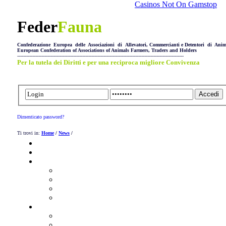
Casinos Not On Gamstop
Feder
Fauna
Confederazione Europea delle Associazioni di Allevatori, Commercianti e Detentori di Anim
European Confederation of Associations of Animals Farmers, Traders and Holders
--------------------------------------------------------------------------------------------------------------
Per la tutela dei Diritti e per una reciproca migliore Convivenza
Dimenticato password?
Ti trovi in:
Home
/
News
/