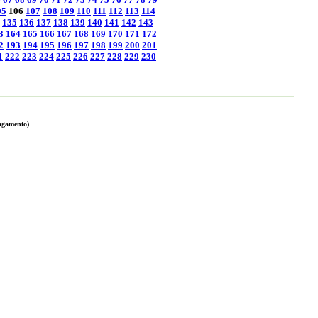
05
106
107
108
109
110
111
112
113
114
135
136
137
138
139
140
141
142
143
3
164
165
166
167
168
169
170
171
172
2
193
194
195
196
197
198
199
200
201
1
222
223
224
225
226
227
228
229
230
pagamento)