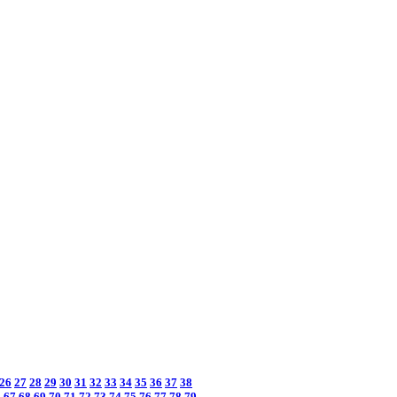
26
27
28
29
30
31
32
33
34
35
36
37
38
6
67
68
69
70
71
72
73
74
75
76
77
78
79