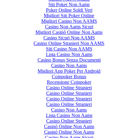
Siti Poker Non Aams
Poker Online Soldi Veri
Migliori Siti Poker Online
Migliori Casino Non AAMS
Casino Non Aams Sicuri
Migliori Casinò Online Non Aams
Casino Sicuri Non AAMS
Casino Online Stranieri Non AAMS
Siti Casino Non AAMS
Lista Casino Non Aams
Casino Bonus Senza Documenti
Casino Non Aams
Migliori App Poker Per Android
Coinpoker Bonus
Recensione Coinpoker
Casino Online Stranieri
Casino Online Stranieri
Casino Online Stranieri
Casino Online Stranieri
Casino Non Aams
Lista Casino Non Aams
Casino Online Stranieri
Casinò Online Non Aams
Casinò Online Non Aams
Casino Non Aams Sicuri