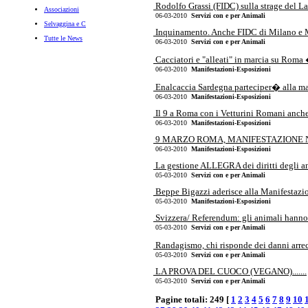
Rodolfo Grassi (FIDC) sulla strage del La
Associazioni
06-03-2010
Servizi con e per Animali
Selvaggina e C
Inquinamento. Anche FIDC di Milano e Mon
Tutte le News
06-03-2010
Servizi con e per Animali
Cacciatori e "alleati" in marcia su Rom
06-03-2010
Manifestazioni-Esposizioni
Enalcaccia Sardegna parteciper� alla man
06-03-2010
Manifestazioni-Esposizioni
Il 9 a Roma con i Vetturini Romani anche i
06-03-2010
Manifestazioni-Esposizioni
9 MARZO ROMA, MANIFESTAZIONE NA
06-03-2010
Manifestazioni-Esposizioni
La gestione ALLEGRA dei diritti degli an
05-03-2010
Servizi con e per Animali
Beppe Bigazzi aderisce alla Manifestazion
05-03-2010
Manifestazioni-Esposizioni
Svizzera/ Referendum: gli animali hanno d
05-03-2010
Servizi con e per Animali
Randagismo, chi risponde dei danni arrecat
05-03-2010
Servizi con e per Animali
LA PROVA DEL CUOCO (VEGANO).......
05-03-2010
Servizi con e per Animali
Pagine totali: 249 [
1
2
3
4
5
6
7
8
9
10