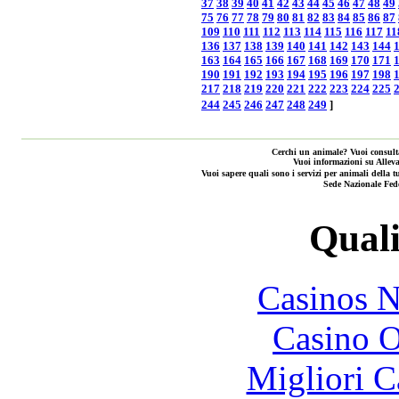
37
38
39
40
41
42
43
44
45
46
47
48
49
75
76
77
78
79
80
81
82
83
84
85
86
87
109
110
111
112
113
114
115
116
117
11
136
137
138
139
140
141
142
143
144
163
164
165
166
167
168
169
170
171
190
191
192
193
194
195
196
197
198
217
218
219
220
221
222
223
224
225
244
245
246
247
248
249
]
Cerchi un animale? Vuoi consulta
Vuoi informazioni su Alleva
Vuoi sapere quali sono i servizi per animali de
Sede Nazionale Fed
Quali
Casinos 
Casino O
Migliori 