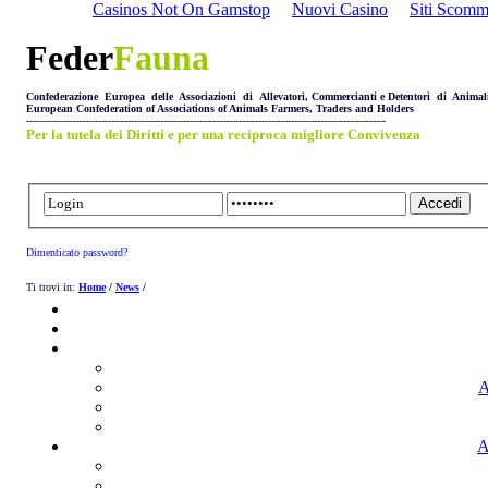
Casinos Not On Gamstop
Nuovi Casino
Siti Scom
Feder
Fauna
Confederazione Europea delle Associazioni di Allevatori, Commercianti e Detentori di Animal
European Confederation of Associations of Animals Farmers, Traders and Holders
--------------------------------------------------------------------------------------------------------------
Per la tutela dei Diritti e per una reciproca migliore Convivenza
Dimenticato password?
Ti trovi in:
Home
/
News
/
A
A