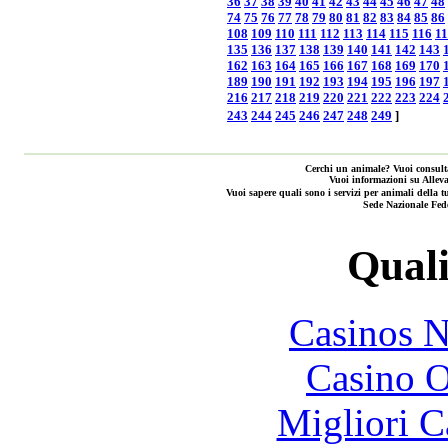
36
37
38
39
40
41
42
43
44
45
46
47
48
74
75
76
77
78
79
80
81
82
83
84
85
86
108
109
110
111
112
113
114
115
116
1
135
136
137
138
139
140
141
142
143
162
163
164
165
166
167
168
169
170
189
190
191
192
193
194
195
196
197
216
217
218
219
220
221
222
223
224
243
244
245
246
247
248
249
]
Cerchi un animale? Vuoi consulta
Vuoi informazioni su Alleva
Vuoi sapere quali sono i servizi per animali de
Sede Nazionale Fed
Quali
Casinos 
Casino O
Migliori 