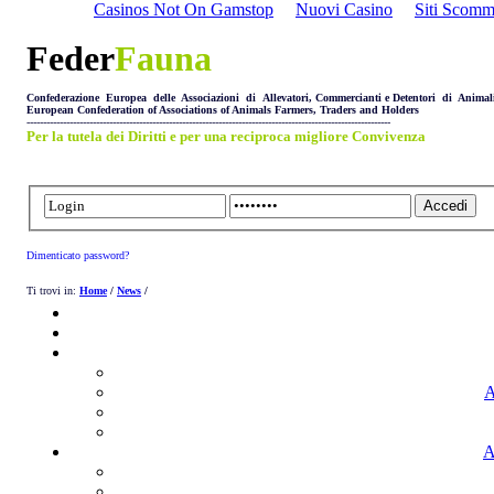
Casinos Not On Gamstop
Nuovi Casino
Siti Scom
Feder
Fauna
Confederazione Europea delle Associazioni di Allevatori, Commercianti e Detentori di Animal
European Confederation of Associations of Animals Farmers, Traders and Holders
--------------------------------------------------------------------------------------------------------------
Per la tutela dei Diritti e per una reciproca migliore Convivenza
Dimenticato password?
Ti trovi in:
Home
/
News
/
A
A