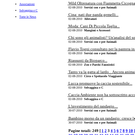
Wild Oltrenatura con Fiammetta Cicogna la
Associazioni
02-08-2010
Servizi con e per Animali
Selvaggina e C
Cina: nati due panda gemelli...
Tutte le News
02-08-2010
Allevatori
Moda: Cani Di Piccola Taglia...
02-08-2010
Mangimi e Accessori
Chi sono gli animalisti? Un'analisi del s
02-08-2010
Servizi con e per Animali
Flavio Togni consultato per la pantera in S
02-08-2010
Servizi con e per Animali
Riassunti da Bioparco...
02-08-2010
Zoo e Parchi Faunistici
Tanto va la gatta al lardo... Ancora animal
02-08-2010
Circo e Spettacolo Viaggiante
Lucca promuove la caccia sostenibile...
02-08-2010
Selvaggina e C
Caccia Ambiente non ha sottoscritto accord
02-08-2010
Selvaggina e C
L'investimento del randagio....
30-07-2010
Servizi con e per Animali
Bambino morso da un randagio: cresce l�
30-07-2010
Servizi con e per Animali
Pagine totali: 249 [
1
2
3
4
5
6
7
8
9
10