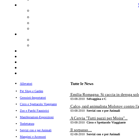
Tutte le News
Allevatori
Pet Shop e Garden
Emilia Romagna. Si caccia in deroga solo l
Grossisti-Importatori
03-08-2010
Selvaggina e C
Circo e Spettacolo Viaggiante
Calco, raid animalista Molotov contro l'a
Zoo e Parchi Faunistici
03-08-2010
Servizi con e per Animali
Manifestazioni-Esposizioni
A Cervia "Tutti pazzi per Moira"...
03-08-2010
Circo e Spettacolo Viaggiante
Toelettatura
Il sorpasso....
Servizi con e per Animali
02-08-2010
Servizi con e per Animali
Mangimi e Accessori