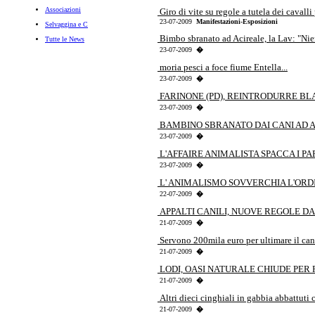
Associazioni
Giro di vite su regole a tutela dei cavalli p
23-07-2009
Manifestazioni-Esposizioni
Selvaggina e C
Bimbo sbranato ad Acireale, la Lav: "Nien
Tutte le News
23-07-2009
�
moria pesci a foce fiume Entella...
23-07-2009
�
FARINONE (PD), REINTRODURRE BLAC
23-07-2009
�
BAMBINO SBRANATO DAI CANI AD AC
23-07-2009
�
L'AFFAIRE ANIMALISTA SPACCA I PART
23-07-2009
�
L' ANIMALISMO SOVVERCHIA L'ORDI
22-07-2009
�
APPALTI CANILI, NUOVE REGOLE DA 
21-07-2009
�
Servono 200mila euro per ultimare il cani
21-07-2009
�
LODI, OASI NATURALE CHIUDE PER 
21-07-2009
�
Altri dieci cinghiali in gabbia abbattuti c
21-07-2009
�