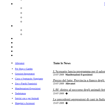
Tutte le News
Allevatori
Pet Shop e Garden
L'Acquario lancia programma per il salon
Grossisti-Importatori
23-07-2009
Manifestazioni-Esposizioni
Circo e Spettacolo Viaggiante
Prezzo del latte. Provincia a fianco degli 
Zoo e Parchi Faunistici
23-07-2009
Allevatori
Manifestazioni-Esposizioni
LAV: diritto al soccorso degli animali fer
Toelettatura
23-07-2009
�
Servizi con e per Animali
Le precedenti aggressioni di cani in Italia
23-07-2009
�
Mangimi e Accessori