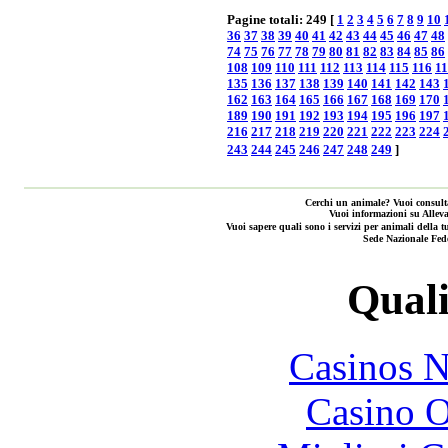
Pagine totali: 249 [
1
2
3
4
5
6
7
8
9
10
36
37
38
39
40
41
42
43
44
45
46
47
48
74
75
76
77
78
79
80
81
82
83
84
85
86
108
109
110
111
112
113
114
115
116
1
135
136
137
138
139
140
141
142
143
162
163
164
165
166
167
168
169
170
189
190
191
192
193
194
195
196
197
216
217
218
219
220
221
222
223
224
243
244
245
246
247
248
249
]
Cerchi un animale? Vuoi consulta
Vuoi informazioni su Alleva
Vuoi sapere quali sono i servizi per animali de
Sede Nazionale Fed
Quali
Casinos 
Casino O