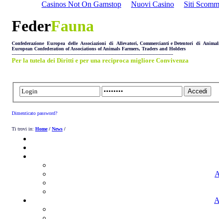
Casinos Not On Gamstop
Nuovi Casino
Siti Scom
Feder
Fauna
Confederazione Europea delle Associazioni di Allevatori, Commercianti e Detentori di Animal
European Confederation of Associations of Animals Farmers, Traders and Holders
--------------------------------------------------------------------------------------------------------------
Per la tutela dei Diritti e per una reciproca migliore Convivenza
Dimenticato password?
Ti trovi in:
Home
/
News
/
A
A