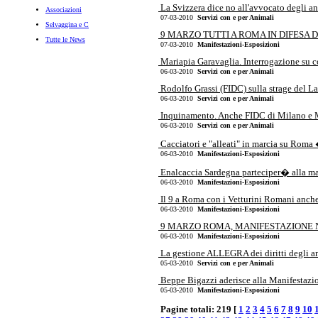
La Svizzera dice no all'avvocato degli ani
Associazioni
07-03-2010
Servizi con e per Animali
Selvaggina e C
9 MARZO TUTTI A ROMA IN DIFESA 
Tutte le News
07-03-2010
Manifestazioni-Esposizioni
Mariapia Garavaglia. Interrogazione su co
06-03-2010
Servizi con e per Animali
Rodolfo Grassi (FIDC) sulla strage del La
06-03-2010
Servizi con e per Animali
Inquinamento. Anche FIDC di Milano e Mon
06-03-2010
Servizi con e per Animali
Cacciatori e "alleati" in marcia su Rom
06-03-2010
Manifestazioni-Esposizioni
Enalcaccia Sardegna parteciper� alla man
06-03-2010
Manifestazioni-Esposizioni
Il 9 a Roma con i Vetturini Romani anche i
06-03-2010
Manifestazioni-Esposizioni
9 MARZO ROMA, MANIFESTAZIONE NA
06-03-2010
Manifestazioni-Esposizioni
La gestione ALLEGRA dei diritti degli an
05-03-2010
Servizi con e per Animali
Beppe Bigazzi aderisce alla Manifestazion
05-03-2010
Manifestazioni-Esposizioni
Pagine totali: 219 [
1
2
3
4
5
6
7
8
9
10