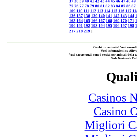
37
38
39
40
41
42
43
44
45
46
47
48
49
75
76
77
78
79
80
81
82
83
84
85
86
87
109
110
111
112
113
114
115
116
117
11
136
137
138
139
140
141
142
143
144
163
164
165
166
167
168
169
170
171
190
191
192
193
194
195
196
197
198
217
218
219
]
Cerchi un animale? Vuoi consulta
Vuoi informazioni su Alleva
Vuoi sapere quali sono i servizi per animali de
Sede Nazionale Fed
Quali
Casinos 
Casino O
Migliori 