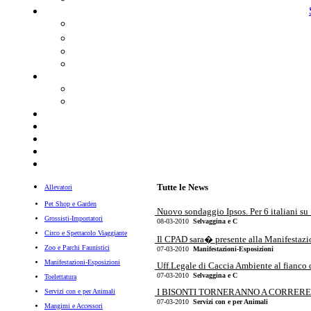
Tutte le News
Allevatori
Pet Shop e Garden
Nuovo sondaggio Ipsos. Per 6 italiani su 1
Grossisti-Importatori
08-03-2010
Selvaggina e C
Circo e Spettacolo Viaggiante
Il CPAD sara� presente alla Manifestazi
Zoo e Parchi Faunistici
07-03-2010
Manifestazioni-Esposizioni
Manifestazioni-Esposizioni
Uff.Legale di Caccia Ambiente al fianco de
07-03-2010
Selvaggina e C
Toelettatura
I BISONTI TORNERANNO A CORRERE 
Servizi con e per Animali
07-03-2010
Servizi con e per Animali
Mangimi e Accessori