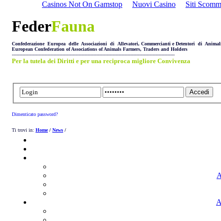
Casinos Not On Gamstop
Nuovi Casino
Siti Scom
Feder
Fauna
Confederazione Europea delle Associazioni di Allevatori, Commercianti e Detentori di Animal
European Confederation of Associations of Animals Farmers, Traders and Holders
--------------------------------------------------------------------------------------------------------------
Per la tutela dei Diritti e per una reciproca migliore Convivenza
Dimenticato password?
Ti trovi in:
Home
/
News
/
A
A