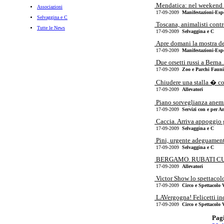
Mendatica: nel weekend la
Associazioni
17-09-2009
Manifestazioni-Esp
Selvaggina e C
Toscana, animalisti contr
Tutte le News
17-09-2009
Selvaggina e C
Apre domani la mostra del
17-09-2009
Manifestazioni-Esp
Due orsetti russi a Berna..
17-09-2009
Zoo e Parchi Faunis
Chiudere una stalla � co
17-09-2009
Allevatori
Piano sorveglianza anemi
17-09-2009
Servizi con e per A
Caccia. Arriva appoggio 
17-09-2009
Selvaggina e C
Pini, urgente adeguamento
17-09-2009
Selvaggina e C
BERGAMO. RUBATI CUCC
17-09-2009
Allevatori
Victor Show lo spettacolo
17-09-2009
Circo e Spettacolo 
LAVergogna! Felicetti indi
17-09-2009
Circo e Spettacolo 
Pagi