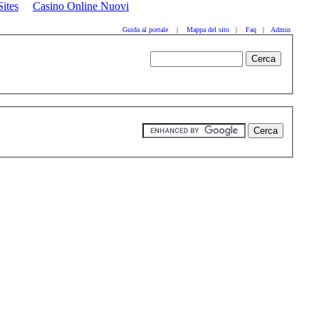
ites
Casino Online Nuovi
Guida al portale
|
Mappa del sito
|
Faq
|
Admin
bbb