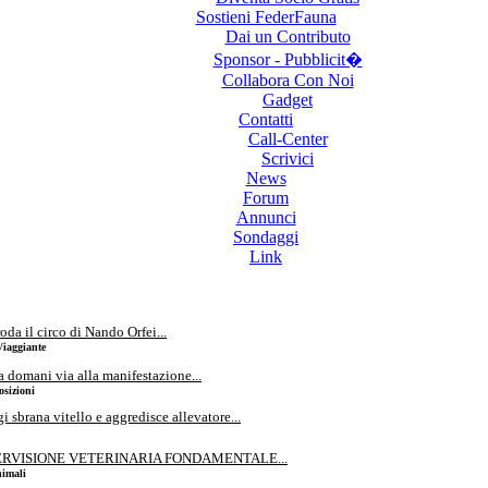
Sostieni FederFauna
Dai un Contributo
Sponsor - Pubblicit�
Collabora Con Noi
Gadget
Contatti
Call-Center
Scrivici
News
Forum
Annunci
Sondaggi
Link
a il circo di Nando Orfei...
Viaggiante
omani via alla manifestazione...
osizioni
 sbrana vitello e aggredisce allevatore...
RVISIONE VETERINARIA FONDAMENTALE...
nimali