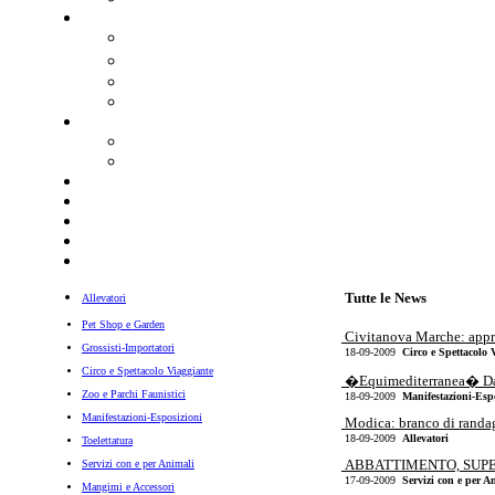
Tutte le News
Allevatori
Pet Shop e Garden
Civitanova Marche: approd
Grossisti-Importatori
18-09-2009
Circo e Spettacolo 
Circo e Spettacolo Viaggiante
�Equimediterranea� Da d
Zoo e Parchi Faunistici
18-09-2009
Manifestazioni-Esp
Manifestazioni-Esposizioni
Modica: branco di randagi
18-09-2009
Allevatori
Toelettatura
ABBATTIMENTO, SUPE
Servizi con e per Animali
17-09-2009
Servizi con e per A
Mangimi e Accessori