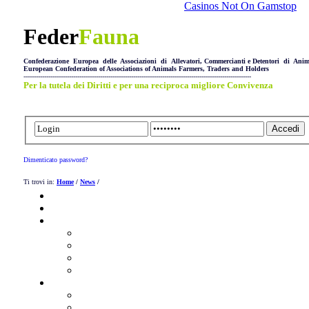
Casinos Not On Gamstop
Feder
Fauna
Confederazione Europea delle Associazioni di Allevatori, Commercianti e Detentori di Anim
European Confederation of Associations of Animals Farmers, Traders and Holders
--------------------------------------------------------------------------------------------------------------
Per la tutela dei Diritti e per una reciproca migliore Convivenza
Dimenticato password?
Ti trovi in:
Home
/
News
/