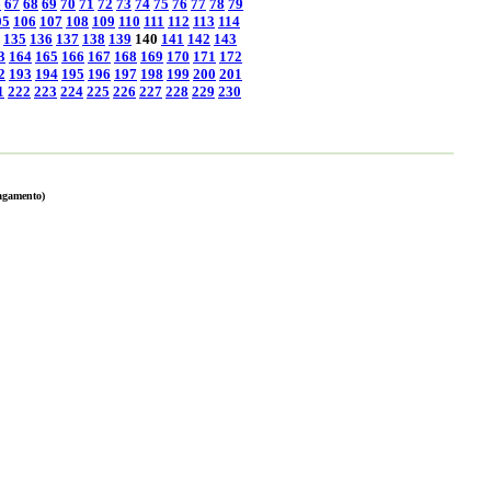
6
67
68
69
70
71
72
73
74
75
76
77
78
79
05
106
107
108
109
110
111
112
113
114
135
136
137
138
139
140
141
142
143
3
164
165
166
167
168
169
170
171
172
2
193
194
195
196
197
198
199
200
201
1
222
223
224
225
226
227
228
229
230
pagamento)