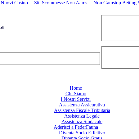
Nuovi Casino
Siti Scommesse Non Aams
Non Gamstop Betting S
ali
Home
Chi Siamo
I Nostri Servizi
Assistenza Assicurativa
Assistenza Fiscale-Tributaria
Assistenza Legale
Assistenza Sindacale
Aderisci a FederFauna
Diventa Socio Effettivo
Diventa Socio Gratis