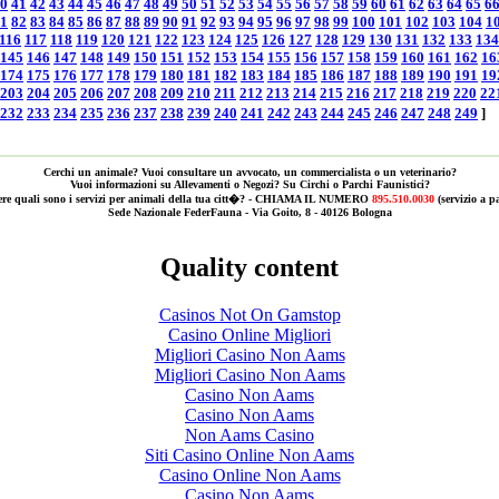
0
41
42
43
44
45
46
47
48
49
50
51
52
53
54
55
56
57
58
59
60
61
62
63
64
65
6
1
82
83
84
85
86
87
88
89
90
91
92
93
94
95
96
97
98
99
100
101
102
103
104
1
116
117
118
119
120
121
122
123
124
125
126
127
128
129
130
131
132
133
134
145
146
147
148
149
150
151
152
153
154
155
156
157
158
159
160
161
162
16
174
175
176
177
178
179
180
181
182
183
184
185
186
187
188
189
190
191
19
203
204
205
206
207
208
209
210
211
212
213
214
215
216
217
218
219
220
22
232
233
234
235
236
237
238
239
240
241
242
243
244
245
246
247
248
249
]
Cerchi un animale? Vuoi consultare un avvocato, un commercialista o un veterinario?
Vuoi informazioni su Allevamenti o Negozi? Su Circhi o Parchi Faunistici?
ere quali sono i servizi per animali della tua citt�? - CHIAMA IL NUMERO
895.510.0030
(servizio a 
Sede Nazionale FederFauna - Via Goito, 8 - 40126 Bologna
Quality content
Casinos Not On Gamstop
Casino Online Migliori
Migliori Casino Non Aams
Migliori Casino Non Aams
Casino Non Aams
Casino Non Aams
Non Aams Casino
Siti Casino Online Non Aams
Casino Online Non Aams
Casino Non Aams