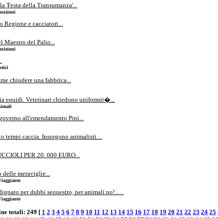
 'Festa della Transumanza'...
osizioni
o Regione e cacciatori...
 Maestro del Palio...
osizioni
.
tici
me chiudere una fabbrica...
a equidi. Veterinari chiedono uniformit�...
nimali
governo all'emendamento Pini...
 tempi caccia. Insorgono animalisti....
IOLI PER 20. 000 EURO...
 delle meraviglie...
Viaggiante
gnato per dubbi sequestro, per animali no!......
Viaggiante
ne totali: 249 [
1
2
3
4
5
6
7
8
9
10
11
12
13
14
15
16
17
18
19
20
21
22
23
24
25