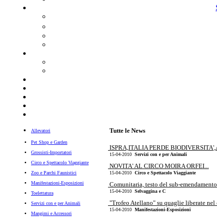
Tutte le News
Allevatori
Pet Shop e Garden
ISPRA,ITALIA PERDE BIODIVERSITA',
Grossisti-Importatori
15-04-2010
Servizi con e per Animali
Circo e Spettacolo Viaggiante
NOVITA' AL CIRCO MOIRA ORFEI...
Zoo e Parchi Faunistici
15-04-2010
Circo e Spettacolo Viaggiante
Manifestazioni-Esposizioni
Comunitaria, testo del sub-emendamento.
15-04-2010
Selvaggina e C
Toelettatura
"Trofeo Atellano" su quaglie liberate nel 
Servizi con e per Animali
15-04-2010
Manifestazioni-Esposizioni
Mangimi e Accessori