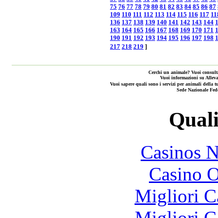
75
76
77
78
79
80
81
82
83
84
85
86
87
109
110
111
112
113
114
115
116
117
11
136
137
138
139
140
141
142
143
144
163
164
165
166
167
168
169
170
171
190
191
192
193
194
195
196
197
198
217
218
219
]
Cerchi un animale? Vuoi consulta
Vuoi informazioni su Alleva
Vuoi sapere quali sono i servizi per animali de
Sede Nazionale Fed
Quali
Casinos 
Casino O
Migliori 
Migliori 