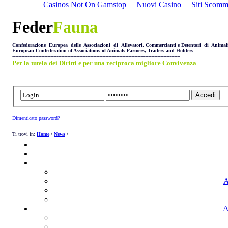
Casinos Not On Gamstop
Nuovi Casino
Siti Scom
Feder
Fauna
Confederazione Europea delle Associazioni di Allevatori, Commercianti e Detentori di Animal
European Confederation of Associations of Animals Farmers, Traders and Holders
--------------------------------------------------------------------------------------------------------------
Per la tutela dei Diritti e per una reciproca migliore Convivenza
Dimenticato password?
Ti trovi in:
Home
/
News
/
A
A