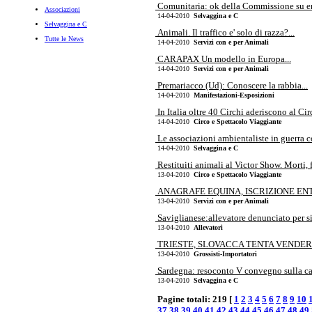
Comunitaria: ok della Commissione su e
Associazioni
14-04-2010
Selvaggina e C
Selvaggina e C
Animali. Il traffico e' solo di razza?...
Tutte le News
14-04-2010
Servizi con e per Animali
CARAPAX Un modello in Europa...
14-04-2010
Servizi con e per Animali
Premariacco (Ud): Conoscere la rabbia...
14-04-2010
Manifestazioni-Esposizioni
In Italia oltre 40 Circhi aderiscono al Ci
14-04-2010
Circo e Spettacolo Viaggiante
Le associazioni ambientaliste in guerra con
14-04-2010
Selvaggina e C
Restituiti animali al Victor Show. Morti, f
13-04-2010
Circo e Spettacolo Viaggiante
ANAGRAFE EQUINA, ISCRIZIONE ENTRO
13-04-2010
Servizi con e per Animali
Saviglianese:allevatore denunciato per si
13-04-2010
Allevatori
TRIESTE, SLOVACCA TENTA VENDER
13-04-2010
Grossisti-Importatori
Sardegna: resoconto V convegno sulla cac
13-04-2010
Selvaggina e C
Pagine totali: 219 [
1
2
3
4
5
6
7
8
9
10
37
38
39
40
41
42
43
44
45
46
47
48
49